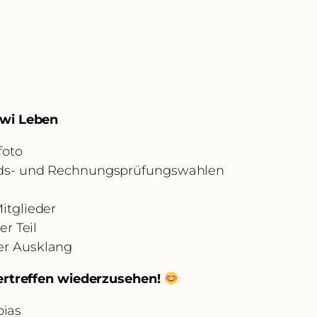
awi Leben
foto
ands- und Rechnungsprüfungswahlen
itglieder
er Teil
er Ausklang
ertreffen wiederzusehen!
bias