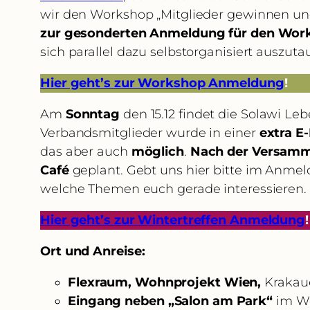
wir den Workshop „Mitglieder gewinnen un
zur gesonderten Anmeldung für den Wor
sich parallel dazu selbstorganisiert auszuta
Hier geht’s zur Workshop Anmeldung
!
Am
Sonntag
den 15.12 findet die Solawi Le
Verbandsmitglieder wurde in einer
extra E-
das aber auch
möglich
.
Nach der Versam
Café
geplant. Gebt uns hier bitte im Anmel
welche Themen euch gerade interessieren. A
Hier geht’s zur Wintertreffen Anmeldung
!
Ort und Anreise:
Flexraum, Wohnprojekt Wien,
Krakaue
Eingang neben „Salon am Park“
im Wo