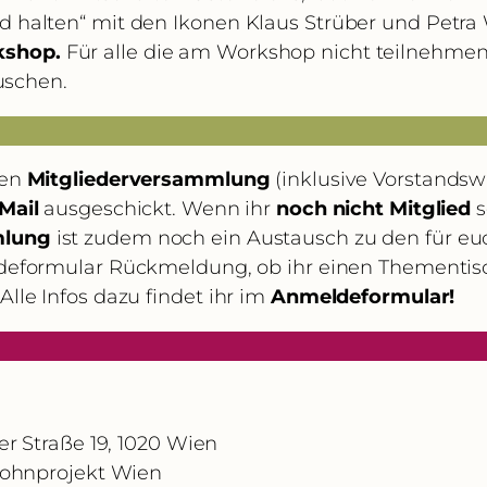
d halten“ mit den Ikonen Klaus Strüber und Petr
kshop.
Für alle die am Workshop nicht teilnehme
uschen.
ben
Mitgliederversammlung
(inklusive Vorstandswa
Mail
ausgeschickt. Wenn ihr
noch nicht Mitglied
s
mlung
ist zudem noch ein Austausch zu den für e
deformular Rückmeldung, ob ihr einen Thementisch
lle Infos dazu findet ihr im
Anmeldeformular!
r Straße 19, 1020 Wien
hnprojekt Wien