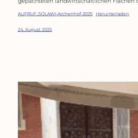
gepachteten landwirtschaftlichen Flächen 
AUFRUF_SOLAWI-Archenhof-2025
Herunterladen
24. August 2025